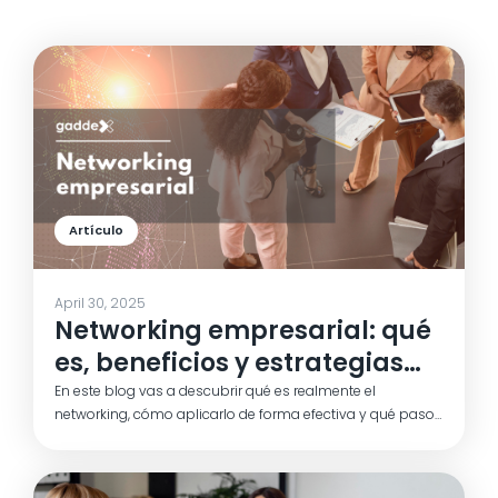
Artículo
April 30, 2025
Networking empresarial: qué
es, beneficios y estrategias
para potenciarlo
En este blog vas a descubrir qué es realmente el
networking, cómo aplicarlo de forma efectiva y qué pasos
seguir para crear una red profesional sólida. Verás
ejemplos concretos, estrategias útiles y herramientas que
puedes usar desde hoy para generar conexiones que te