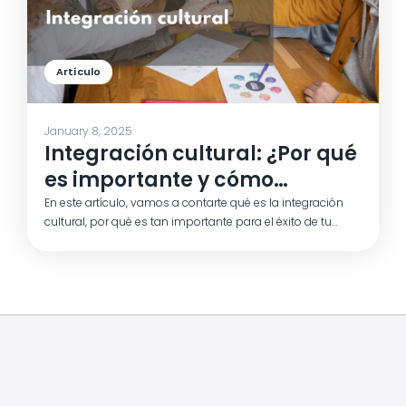
Artículo
January 8, 2025
Integración cultural: ¿Por qué
es importante y cómo
fomentarla en tu empresa?
En este artículo, vamos a contarte qué es la integración
cultural, por qué es tan importante para el éxito de tu
empresa y qué beneficios puede aportar. Además, te
daremos estrategias prácticas para implementarla y
fortalecer la conexión entre tus empleados. ¡Sigue leyendo
y descubre cómo aprovechar al máximo el potencial de
un equipo diverso!