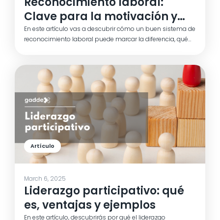
Reconocimiento laboral:
Clave para la motivación y
retención del talento
En este artículo vas a descubrir cómo un buen sistema de
reconocimiento laboral puede marcar la diferencia, qué
beneficios aporta tanto a tus empleados como a tu
organización y cómo implementarlo de forma efectiva
para retener talento y construir equipos más fuertes.
Artículo
March 6, 2025
Liderazgo participativo: qué
es, ventajas y ejemplos
En este artículo, descubrirás por qué el liderazgo