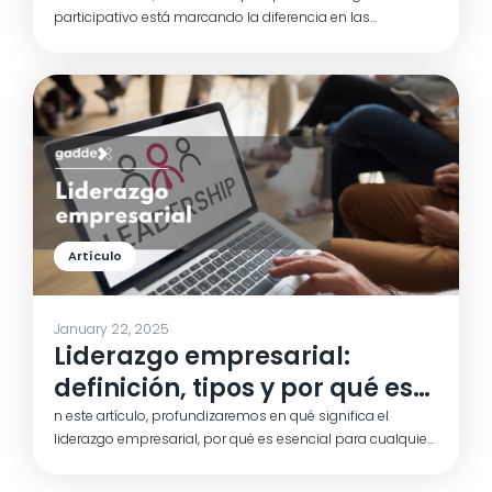
participativo está marcando la diferencia en las
organizaciones modernas. Exploraremos sus beneficios,
los retos que conlleva y cómo aplicarlo de manera
efectiva para potenciar la innovación, la cohesión del
equipo y el compromiso de los empleados.
Artículo
January 22, 2025
Liderazgo empresarial:
definición, tipos y por qué es
clave para el éxito
n este artículo, profundizaremos en qué significa el
liderazgo empresarial, por qué es esencial para cualquier
organización y cuáles son los principales tipos que
puedes encontrar. También te explicaremos cómo un