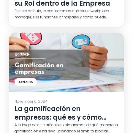
su Rol dentro de la Empresa
En este artículo, te explicaremos qué es un workplace
manager, sus funciones principales y cómo puede
ayudarte a optimizar tu negocio. También exploraremos
las tendencias actuales en gestión del espacio de trabajo.
¿Estás listo para descubrir cómo este rol puede
transformar tu organización? ¡Sigue leyendo!
Artículo
November 6, 2024
La gamificación en
empresas: qué es y cómo
aplicarla
A lo largo de este artículo, exploraremos de qué manera la
gamificación está revolucionando el ámbito laboral.