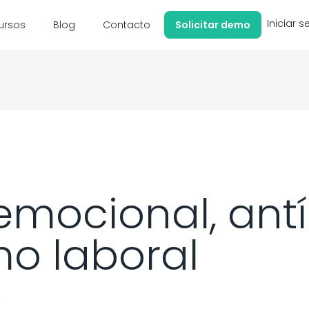
Iniciar s
ursos
Blog
Contacto
Solicitar demo
 emocional, ant
o laboral