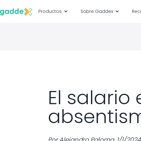
Productos
Sobre Gaddex
Rec
El salario
absentism
Por
Alejandro Paloma
,
1/1/2024