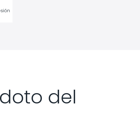
esión
ídoto del