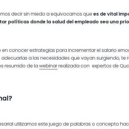
demos decir sin miedo a equivocarnos que
es de vital imp
r políticas donde la salud del empleado sea una pri
o en conocer estrategias para incrementar el salario em
n de adecuarlas a las necesidades que vayan surgiendo, 
s resumido de la
webinar
realizada con expertos de Qual
nal?
arial utilizamos este juego de palabras o concepto ha